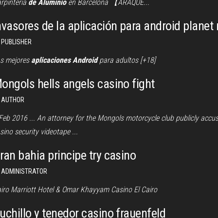
rpintería
de
Aluminio
en Barcelona 【ARAQUE...
nvasores de la aplicación para android planet
PUBLISHER
s mejores
aplicaciones
Android
para adultos [+18]
ongols hells angels casino fight
AUTHOR
Feb 2016 ... An attorney for the Mongols motorcycle club publicly accu
sino security videotape ...
ran bahia principe try casino
ADMINISTRATOR
iro Marriott Hotel & Omar Khayyam Casino El Cairo
uchillo y tenedor casino frauenfeld