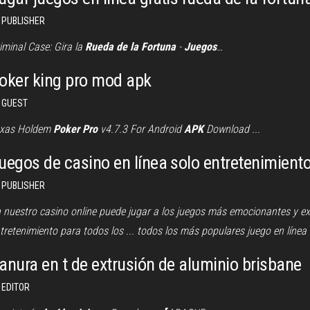
PUBLISHER
iminal Case: Gira la
Rueda
de
la
Fortuna
-
Juegos
…
oker king pro mod apk
GUEST
exas Holdem
Poker
Pro
v4.7.3 For Android
APK
Download ...
uegos de casino en línea solo entretenimient
PUBLISHER
 nuestro casino online puede jugar a los juegos más emocionantes y excl
tretenimiento para todos los ... todos los más populares juego en línea 
anura en t de extrusión de aluminio brisbane
EDITOR