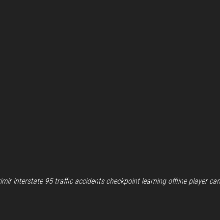
r interstate 95 traffic accidents checkpoint learning offline player can