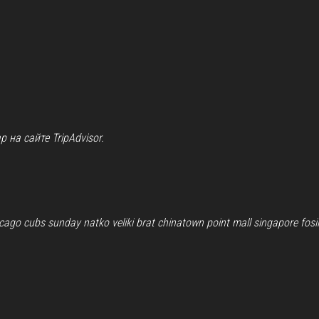
на сайте TripAdvisor.
hicago cubs sunday natko veliki brat chinatown point mall singapore fosi