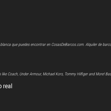
a blanca que puedes encontrar en CosasDeBarcos.com. Alquiler de barco
 like Coach, Under Armour, Michael Kors, Tommy Hilfiger and More! Bas
 real