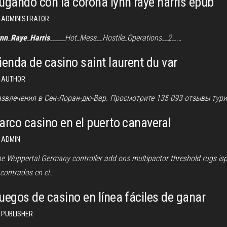
ugando con la corona lynn raye harris epub
ADMINISTRATOR
nn
_
Raye
_
Harris
_____Hot_Mess__Hostile_Operations__2_.…
ienda de casino saint laurent du var
AUTHOR
звлечения в Сен-Лоран-дю-Вар. Просмотрите 135 093 отзывы турис
arco casino en el puerto canaveral
ADMIN
e Wuppertal Germany controller add ons multipactor threshold rugs isp mu
contrados en el…
uegos de casino en línea fáciles de ganar
PUBLISHER