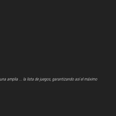
na amplia ... la lista de juegos, garantizando así el máximo