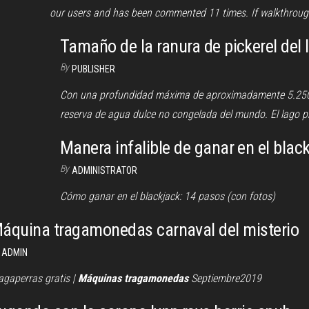
our users and has been commented 11 times. If walkthrough 
Tamaño de la ranura de pickerel del 
By
PUBLISHER
Con una profundidad máxima de aproximadamente 5.250 pi
reserva de agua dulce no congelada del mundo. El lago pr
Manera infalible de ganar en el blac
By
ADMINISTRATOR
Cómo ganar en el blackjack: 14 pasos (con fotos)
áquina tragamonedas carnaval del misterio
ADMIN
agaperras gratis |
Máquinas
tragamonedas
Septiembre2019