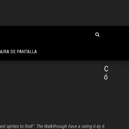
NURA DE PANTALLA
C
ó
t sprites to find!". The Walkthrough have a rating 6 by 6