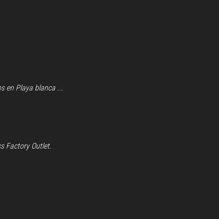
s en Playa blanca ...
s Factory Outlet.