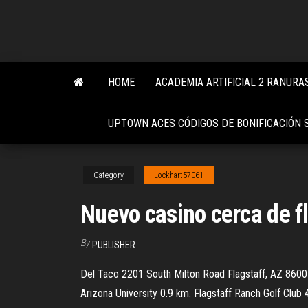
Skip
to
the
content
HOME
ACADEMIA ARTIFICIAL 2 RANURA
UPTOWN ACES CÓDIGOS DE BONIFICACIÓN S
Category
Lockhart57061
Nuevo casino cerca de fl
By
PUBLISHER
Del Taco 2201 South Milton Road Flagstaff, AZ 8600
Arizona University 0.9 km. Flagstaff Ranch Golf Club 