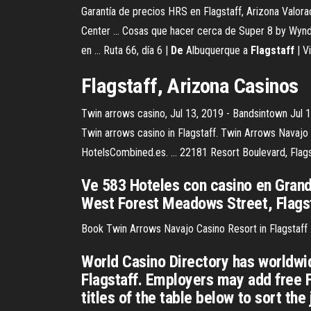
Garantía de precios HRS en Flagstaff, Arizona Valora
Center ... Cosas que hacer cerca de Super 8 by Wynd
en ... Ruta 66, día 6 |
De
Albuquerque a
Flagstaff
| V
Flagstaff, Arizona Casinos
Twin arrows casino, Jul 13, 2019 - Bandsintown Jul 1
Twin arrows casino in Flagstaff. Twin Arrows Navajo C
HotelsCombined.es. ... 22181 Resort Boulevard, Flags
Ve 583 Hoteles con casino en Grand 
West Forest Meadows Street, Flagst
Book Twin Arrows Navajo Casino Resort in Flagstaff .
World Casino Directory has worldwi
Flagstaff. Employers may add free F
titles of the table below to sort the 