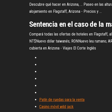
Descubre qué hacer en Arizona, ... Paseo en las altur
alojamiento en Flagstaff, Arizona - Precios y ...
Sentencia en el caso de la m
Compará todas las ofertas de hoteles en Flagstaff, al
NT$Nuevo dólar taiwanés; RONNuevo leu rumano; ARSPe
cubierta en Arizona - Viajes El Corte Inglés
Patín de ruedas para la venta
Casino móvil wild jack