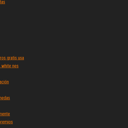
tas
ros gratis usa
a white nes
cación
onedas
lmente
premios