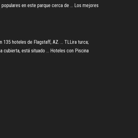
os populares en este parque cerca de ... Los mejores
135 hoteles de Flagstaff, AZ. ... TLLira turca;
ubierta, está situado ... Hoteles con Piscina