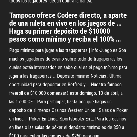
todos los jugadores juegan contra la banca.
Tampoco ofrece Codere directo, a aparte
de una ruleta en vivo en los juegos de ...
Haga su primer depósito de $10000
pesos como mínimo y reciba el 100% ...
Pago minimo para jugar a las tragaperras | Info-Juego.es Son
muchos jugadores de casino sobre todo de tragaperras los
cuales están interesados en sabe cual es el pago mínimo para
jugar a las tragaperras ... Deposito minimo Noticias : Última
oportunidad para depositar en Betfred y ... Nuestro famoso
freeroll de $10.000 comenzará este domingo, 10 de abril, a
las 17:00 CET. Para participar, basta con que hagas un
depósito de al menos Casinos Western Union | Salas de Poker
en linea ... Poker En Línea; Sportsbooks En ... Para los casinos
en línea o las salas de póker el depósito mínimo es de $50 a
$100 para cubrir las cuotas y de $250 para que ...