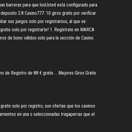
unas barreras para que losUsted está configurado para
 deposito 2.8 Casino777: 10 giros gratis por verificar
bar sus juegos solo por registrarnos, al que se
ratis solo por registrarte! 1. Regístrate en MARCA
ros de bono válidos solo para la sección de Casino.
 de Registro de 88 € gratis ... Mejores Giros Gratis
atis solo por registro, son ofertas que los casinos
anzamientos en una o seleccionadas tragaperras que el