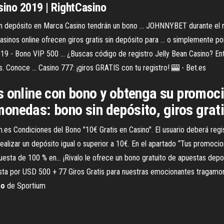
ino 2019 | RightCasino
un depósito en Marca Casino tendrán un bono ... JOHNNYBET durante el reg
inos online ofrecen giros gratis sin depósito para ... o simplemente por
19 - Bono VIP 500 ... ¿Buscas código de registro Jelly Bean Casino? En
. Conoce ... Casino 777: ¡giros GRATIS con tu registro! 🎰 - Bet.es
s online con bono y obtenga su promoci
nedas: bono sin depósito, giros gratis
.es Condiciones del Bono "10€ Gratis en Casino". El usuario deberá regis
realizar un depósito igual o superior a 10€. En el apartado “Tus promoc
esta de 100 % en… ¡Rivalo le ofrece un bono gratuito de apuestas depor
ta por USD 500 + 77 Giros Gratis para nuestras emocionantes tragamon
no
de Sportium