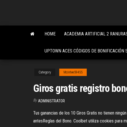
Skip
to
the
content
HOME
ACADEMIA ARTIFICIAL 2 RANURA
UPTOWN ACES CÓDIGOS DE BONIFICACIÓN S
Category
Mcintee59455
Giros gratis registro bo
By
ADMINISTRATOR
Tus ganancias de los 10 Giros Gratis no tienen ningún
antesReglas del Bono. Coolbet utiliza cookies para me