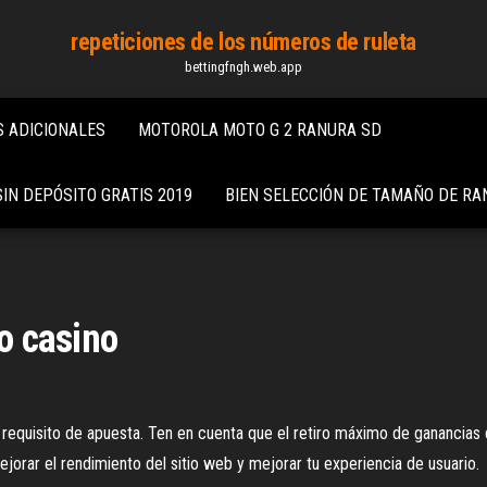
repeticiones de los números de ruleta
bettingfngh.web.app
S ADICIONALES
MOTOROLA MOTO G 2 RANURA SD
IN DEPÓSITO GRATIS 2019
BIEN SELECCIÓN DE TAMAÑO DE RA
no casino
 requisito de apuesta. Ten en cuenta que el retiro máximo de ganancias d
jorar el rendimiento del sitio web y mejorar tu experiencia de usuario.