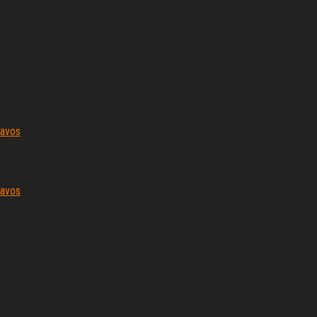
tavos
tavos