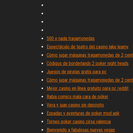
500 o nada tragamonedas
Espectáculo de teatro del casino lake leamy
Cómo jugar máquinas tragamonedas de 2 cen
Códigos de borderlands 2 poker night heads
Juegos de piratas gratis para pc
Cómo jugar máquinas tragamonedas de 2 cen
Mejor casino en línea gratuito para pc reddit
Rabia comics mala cara de póker
Vera y juan casino sin depósito
Espadas y aventuras de poker mod apk
Torneo poker casino cirsa valencia
Bienvenido a fabulosas nuevas vegas