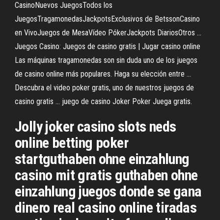
CasinoNuevos JuegosTodos los
JuegosTragamonedasJackpotsExclusivos de BetssonCasino
en VivoJuegos de MesaVídeo PókerJackpots DiariosOtros ...
Juegos Casino: Juegos de casino gratis | Jugar casino online
Las máquinas tragamonedas son sin duda uno de los juegos
de casino online más populares. Haga su elección entre ...
Descubra el video poker gratis, uno de nuestros juegos de
casino gratis ... juego de casino Joker Poker Juega gratis.
Jolly joker casino slots neds
online betting poker
startguthaben ohne einzahlung
casino mit gratis guthaben ohne
einzahlung juegos donde se gana
dinero real casino online tiradas