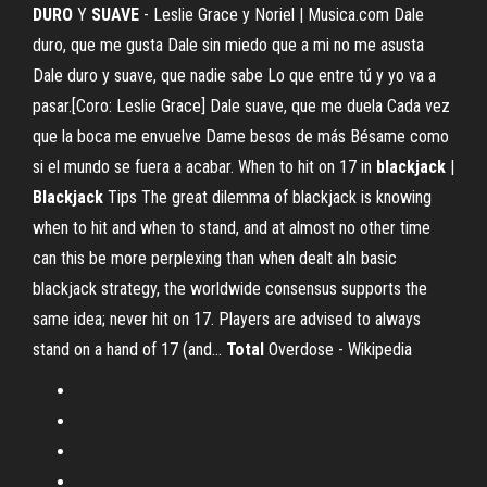
DURO
Y
SUAVE
- Leslie Grace y Noriel | Musica.com Dale
duro, que me gusta Dale sin miedo que a mi no me asusta
Dale duro y suave, que nadie sabe Lo que entre tú y yo va a
pasar.[Coro: Leslie Grace] Dale suave, que me duela Cada vez
que la boca me envuelve Dame besos de más Bésame como
si el mundo se fuera a acabar. When to hit on 17 in
blackjack
|
Blackjack
Tips The great dilemma of blackjack is knowing
when to hit and when to stand, and at almost no other time
can this be more perplexing than when dealt aIn basic
blackjack strategy, the worldwide consensus supports the
same idea; never hit on 17. Players are advised to always
stand on a hand of 17 (and...
Total
Overdose - Wikipedia