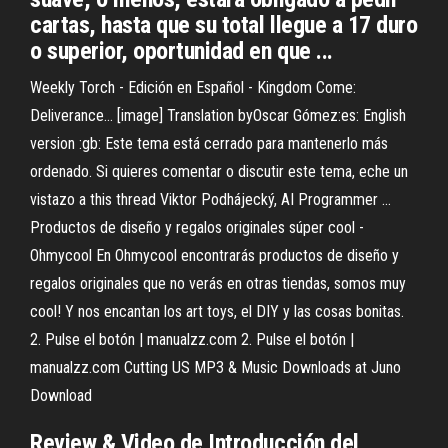
cartas, hasta que su total llegue a 17 duro
o superior, oportunidad en que ...
Weekly Torch - Edición en Español - Kingdom Come:
Deliverance…
[image] Translation byOscar Gómez:es: English
version :gb: Este tema está cerrado para mantenerlo más
ordenado. Si quieres comentar o discutir este tema, eche un
vistazo a this thread Viktor Podhájecký, AI Programmer …
Productos de diseño y regalos originales súper cool -
Ohmycool
En Ohmycool encontrarás productos de diseño y
regalos originales que no verás en otras tiendas, somos muy
cool! Y nos encantan los art toys, el DIY y las cosas bonitas.
2. Pulse el botón | manualzz.com
2. Pulse el botón |
manualzz.com
Cutting US MP3 & Music Downloads at Juno
Download
Review & Video de Introducción del