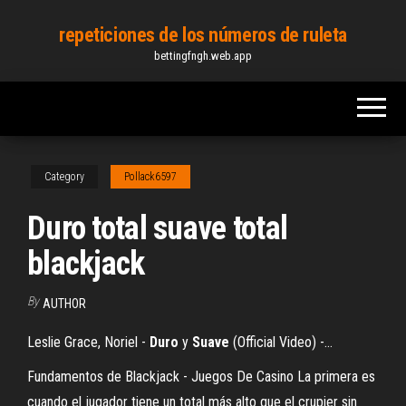
Skip
repeticiones de los números de ruleta
to
bettingfngh.web.app
the
content
Category
Pollack6597
Duro total suave total
blackjack
By
AUTHOR
Leslie Grace, Noriel -
Duro
y
Suave
(Official Video) -…
Fundamentos de Blackjack - Juegos De Casino La primera es
cuando el jugador tiene un total más alto que el crupier sin