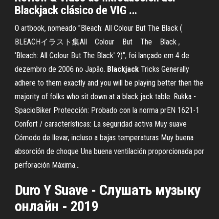
Blackjack clásico de VIG ...
O artbook, nomeado "Bleach: All Colour But The Black (
BLEACHイラスト集All Colour But The Black ,
'Bleach: All Colour But The Black' ?)", foi lançado em 4 de
dezembro de 2006 no Japão.
Blackjack
Tricks
Generally
adhere to them exactly and you will be playing better then the
majority of folks who sit down at a black jack table.
Rukka -
SpacioBiker
Protección: Probado con la norma prEN 1621-1
Confort / características: La seguridad activa Muy suave
Cómodo de llevar, incluso a bajas temperaturas Muy buena
absorción de choque Una buena ventilación proporcionada por
perforación Máxima…
Duro
Y
Suave
- Слушать музыку
онлайн - 2019