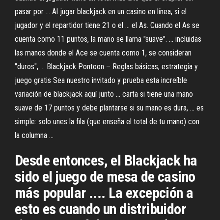
pasar por ... Al jugar blackjack en un casino en línea, si el
jugador y el repartidor tiene 21 o el ... el As. Cuando el As se
cuenta como 11 puntos, la mano se llama "suave". ... incluidas
las manos donde el Ace se cuenta como 1, se consideran
"duros", ... Blackjack Pontoon – Reglas básicas, estrategia y
juego gratis Sea nuestro invitado y prueba esta increíble
variación de blackjack aquí junto ... carta si tiene una mano
suave de 17 puntos y debe plantarse si su mano es dura, ... es
simple: solo unes la fila (que enseña el total de tu mano) con
la columna ...
Desde entonces, el Blackjack ha
sido el juego de mesa de casino
más popular .... La excepción a
esto es cuando un distribuidor