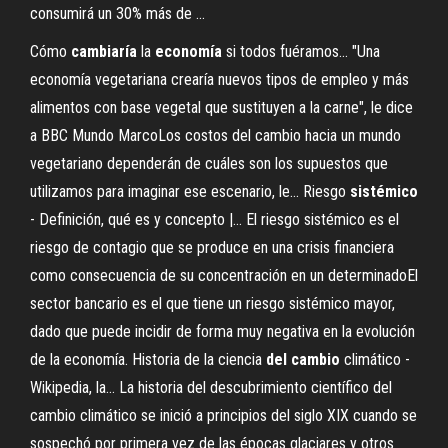
consumirá un 30% más de ...
Cómo
cambiaría
la
economía
si todos fuéramos… "Una
economía vegetariana crearía nuevos tipos de empleo y más
alimentos con base vegetal que sustituyen a la carne", le dice
a BBC Mundo MarcoLos costos del cambio hacia un mundo
vegetariano dependerán de cuáles son los supuestos que
utilizamos para imaginar ese escenario, le... Riesgo
sistémico
- Definición, qué es y concepto |… El riesgo sistémico es el
riesgo de contagio que se produce en una crisis financiera
como consecuencia de su concentración en un determinadoEl
sector bancario es el que tiene un riesgo sistémico mayor,
dado que puede incidir de forma muy negativa en la evolución
de la economía. Historia de la ciencia
del
cambio
climático -
Wikipedia, la… La historia del descubrimiento científico del
cambio climático se inició a principios del siglo XIX cuando se
sospechó por primera vez de las épocas glaciares y otros