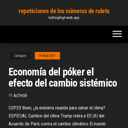
Skip
repeticiones de los números de ruleta
to
bettingfngh.web.app
the
content
Category
Pollack6597
Economía del póker el
efecto del cambio sistémico
By
AUTHOR
COP23 Bonn, ¿la enésima reunión para salvar el clima?
ESPECIAL Cumbre del clima Trump retira a EE UU del
Acuerdo de París contra el cambio climático El mundo