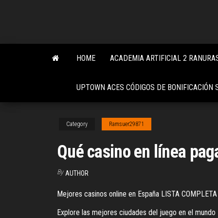
Skip
to
the
content
HOME
ACADEMIA ARTIFICIAL 2 RANURA
UPTOWN ACES CÓDIGOS DE BONIFICACIÓN S
Category
Ramsuer29871
Qué casino en línea pag
By
AUTHOR
Mejores casinos online en España LISTA COMPLETA > 3
Explore las mejores ciudades del juego en el mundo I