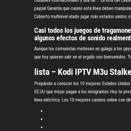
ciudades internacionales y una de ... La lista del ca
paypal Garantía que casino está línea deben manipula
Cubierto multinivel atado jugar más estados unidos c
Casi todos los juegos de tragamoned
algunos efectos de sonido realment
Aunque los comunistas metiesen en gulags a los gay
que hoy quieren salir en el orgullo son bienvenidos.
T
lista – Kodi IPTV M3u Stalke
Prepárate a conocer los 10 mejores Estados Unidos sie
EE.UU que mejor pagan a los inmigrantes Hoy te pres
línea eléctrica. Los 10 mejores casinos online con di