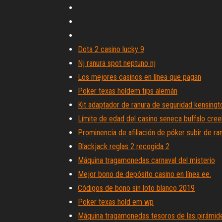
Dota 2 casino lucky 9
Nj ranura spot neptuno nj
Los mejores casinos en línea que pagan
Poker texas holdem tips alemán
Kit adaptador de ranura de seguridad kensingt
Límite de edad del casino seneca buffalo cree
Prominencia de afiliación de póker subir de ra
Blackjack reglas 2 recogida 2
Máquina tragamonedas carnaval del misterio
Mejor bono de depósito casino en línea ee.
Códigos de bono sin loto blanco 2019
Poker texas hold em wp
Máquina tragamonedas tesoros de las pirámid