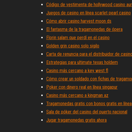
Código de vestimenta de hollywood casino au
Juegos de casino en línea scarlet pearl casino
Cómo abrir casino harvest moon ds
El fantasma de la tragamonedas de ópera
Florin salam que perdí en el casino
Golden grin casino solo sigilo
Carta de renuncia para el distribuidor de casino
Estrategias para ultimate texas holdem
Casino más cercano a key west fl
Cómo crear un soldado con fichas de tragam
Poker con dinero real en línea singapur
Casino más cercano a kingman az
Tragamonedas gratis con bonos gratis en línea
Sala de póker del casino del puerto nacional
Jugar tragamonedas gratis ahora
Sitios de juego legal sudáfrica