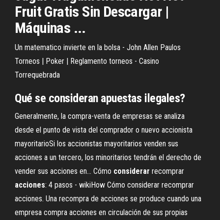
Fruit Gratis Sin Descargar |
Máquinas ...
Un matematico invierte en la bolsa - John Allen Paulos
Torneos | Poker | Reglamento torneos - Casino
Torrequebrada
Qué se
consideran
apuestas
ilegales?
Generalmente, la compra-venta de empresas se analiza
desde el punto de vista del comprador o nuevo accionista
mayoritarioSi los accionistas mayoritarios venden sus
acciones a un tercero, los minoritarios tendrán el derecho de
vender sus acciones en... Cómo
considerar
recomprar
acciones
: 4 pasos - wikiHow Cómo considerar recomprar
acciones. Una recompra de acciones se produce cuando una
empresa compra acciones en circulación de sus propias