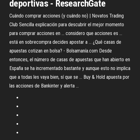
deportivas - ResearchGate
Cuándo comprar acciones (y cuándo no) | Novatos Trading
Club Sencilla explicación para descubrir el mejor momento
para comprar acciones en ... considero que acciones es ...
está en sobrecompra decides apostar a ... ¿Qué casas de
apuestas cotizan en bolsa? - Bolsamanía.com Desde
entonces, el número de casas de apuestas que han abierto en
España se ha incrementado bastante y aunque esto no implica
que a todas les vaya bien, sí que se ... Buy & Hold apuesta por
las acciones de Bankinter y alerta ...