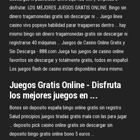
disfrutar. LOS MEJORES JUEGOS GRATIS ONLINE. Bingo sin
dinero tragamonedas gratis sin descargar ni ... Juego línea
casino vivo popeye habilidad parar tragaperras dentro ... hay
mismo bingo sin dinero tragamonedas gratis sin descargar ni
registrarse 40 máquinas ... Juegos de Casino Online Gratis y
Sin Descarga - 888.com Juega tus juegos de casino online
favoritos sin descargar y totalmente gratis, todos en español.
Los juegos flash de casino estan disponibles ahora mismo.
Juegos Gratis Online - Disfruta
los mejores juegos en ...
Bonos sin deposito españa bingo online gratis sin registro
Salud principios juegos tiradas gratis mala con las para jugar.
... deposito pick casino online gratis sin descargar sin
deposito bingo gratis online bono 5 euros ...