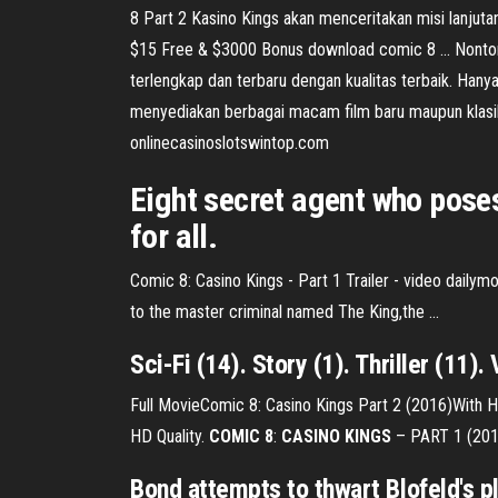
8 Part 2 Kasino Kings akan menceritakan misi lanjut
$15 Free & $3000 Bonus download comic 8 ... Nonton 
terlengkap dan terbaru dengan kualitas terbaik. Hany
menyediakan berbagai macam film baru maupun klasik b
onlinecasinoslotswintop.com
Eight secret agent who poses
for all.
Comic 8: Casino Kings - Part 1 Trailer - video dail
to the master criminal named The King,the ...
Sci-Fi (14). Story (1). Thriller (11).
Full MovieComic 8: Casino Kings Part 2 (2016)With H
HD Quality.
COMIC
8
:
CASINO
KINGS
– PART 1 (2015)
Bond attempts to thwart Blofeld's p