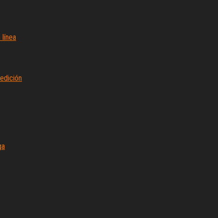
línea
edición
ga