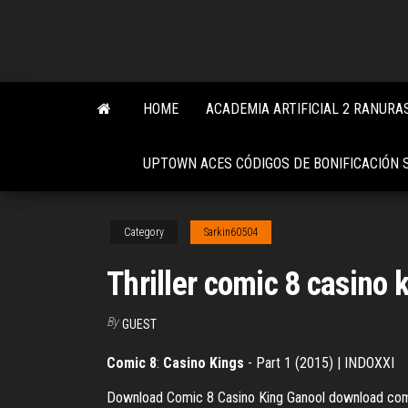
Skip
to
the
content
HOME
ACADEMIA ARTIFICIAL 2 RANURA
UPTOWN ACES CÓDIGOS DE BONIFICACIÓN S
Category
Sarkin60504
Thriller comic 8 casino 
By
GUEST
Comic
8
:
Casino
Kings
- Part 1 (2015) | INDOXXI
Download Comic 8 Casino King Ganool download com