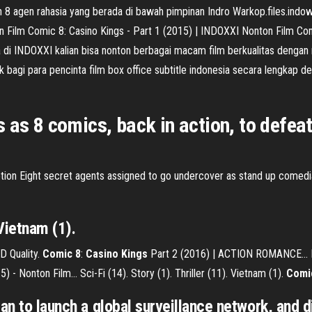
an 8 agen rahasia yang berada di bawah pimpinan Indro Warkop.files.in
Film Comic 8: Casino Kings - Part 1 (2015) | INDOXXI Nonton Film Comi
a di INDOXXI kalian bisa nonton berbagai macam film berkualitas dengan 
agi para pencinta film box office subtitle indonesia secara lengkap den
 as 8 comics, back in action, to defea
ymotion Eight secret agents assigned to go undercover as stand up comed
 Vietnam (1).
D Quality.
Comic
8
:
Casino
Kings
Part 2 (2016) | ACTION ROMANCE... F
 - Nonton Film... Sci-Fi (14). Story (1). Thriller (11). Vietnam (1).
Comi
lan to launch a global surveillance network, and