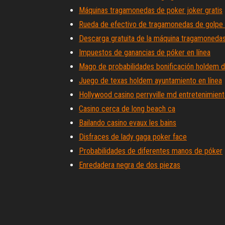
Máquinas tragamonedas de poker joker gratis
Rueda de efectivo de tragamonedas de golpe 
Descarga gratuita de la máquina tragamoneda
Impuestos de ganancias de póker en línea
Mago de probabilidades bonificación holdem d
Juego de texas holdem ayuntamiento en línea
Hollywood casino perryville md entretenimien
Casino cerca de long beach ca
Bailando casino evaux les bains
Disfraces de lady gaga poker face
Probabilidades de diferentes manos de póker
Enredadera negra de dos piezas
Anticipo en efectivo del casino sin pin